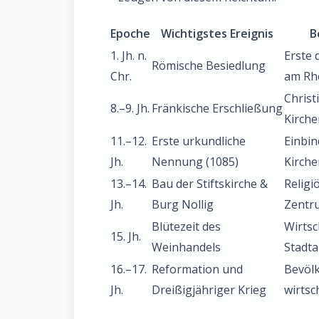
Epoche
Wichtigstes Ereignis
B
1. Jh. n.
Erste 
Römische Besiedlung
Chr.
am Rh
Christ
8.–9. Jh.
Fränkische Erschließung
Kirch
11.–12.
Erste urkundliche
Einbin
Jh.
Nennung (1085)
Kirche
13.–14.
Bau der Stiftskirche &
Religi
Jh.
Burg Nollig
Zentr
Blütezeit des
Wirtsc
15. Jh.
Weinhandels
Stadt
16.–17.
Reformation und
Bevöl
Jh.
Dreißigjähriger Krieg
wirtsc