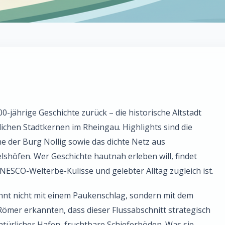
00-jährige Geschichte zurück – die historische Altstadt
lichen Stadtkernen im Rheingau. Highlights sind die
ine der Burg Nollig sowie das dichte Netz aus
höfen. Wer Geschichte hautnah erleben will, findet
NESCO-Welterbe-Kulisse und gelebter Alltag zugleich ist.
nt nicht mit einem Paukenschlag, sondern mit dem
Römer erkannten, dass dieser Flussabschnitt strategisch
atürlicher Hafen, fruchtbare Schieferböden. Was sie