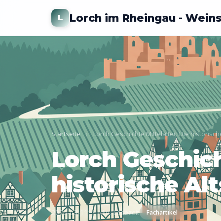
Lorch im Rheingau - Wein
L
Startseite
›
Lorch Geschichte Mittelalter: Die historisc
Lorch Geschich
historische Al
2026-03-11
11 Min. Lesezeit
Fachartikel