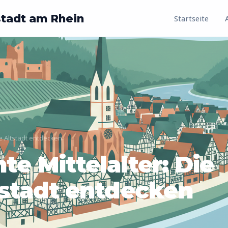
stadt am Rhein
Startseite
he Altstadt entdecken
te Mittelalter: Die
tstadt entdecken