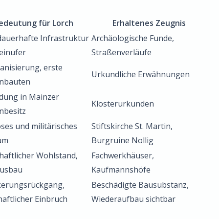
edeutung für Lorch
Erhaltenes Zeugnis
dauerhafte Infrastruktur
Archäologische Funde,
einufer
Straßenverläufe
ianisierung, erste
Urkundliche Erwähnungen
enbauten
dung in Mainzer
Klosterurkunden
nbesitz
öses und militärisches
Stiftskirche St. Martin,
um
Burgruine Nollig
haftlicher Wohlstand,
Fachwerkhäuser,
ausbau
Kaufmannshöfe
kerungsrückgang,
Beschädigte Bausubstanz,
haftlicher Einbruch
Wiederaufbau sichtbar