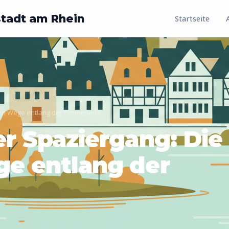
stadt am Rhein
Startseite
ten Wege entlang der Promenade
r Spaziergang: Die
e entlang der