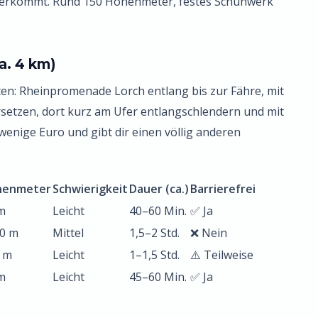
rüberkommt. Rund 150 Höhenmeter, festes Schuhwerk
a. 4 km)
ten: Rheinpromenade Lorch entlang bis zur Fähre, mit
setzen, dort kurz am Ufer entlangschlendern und mit
wenige Euro und gibt dir einen völlig anderen
henmeter
Schwierigkeit
Dauer (ca.)
Barrierefrei
m
Leicht
40–60 Min.
✅ Ja
0 m
Mittel
1,5–2 Std.
❌ Nein
 m
Leicht
1–1,5 Std.
⚠️ Teilweise
m
Leicht
45–60 Min.
✅ Ja