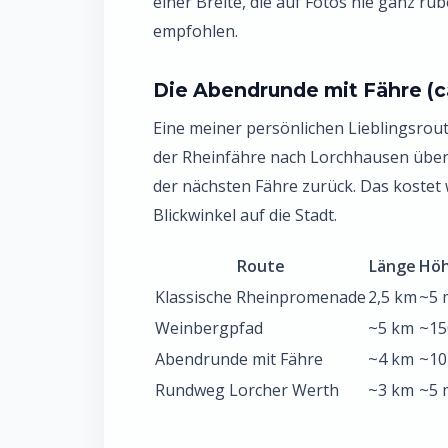
einer Breite, die auf Fotos nie ganz 
empfohlen.
Die Abendrunde mit Fähre (c
Eine meiner persönlichen Lieblingsrou
der Rheinfähre nach Lorchhausen über
der nächsten Fähre zurück. Das kostet 
Blickwinkel auf die Stadt.
Route
Länge
Hö
Klassische Rheinpromenade
2,5 km
~5 
Weinbergpfad
~5 km
~15
Abendrunde mit Fähre
~4 km
~10
Rundweg Lorcher Werth
~3 km
~5 