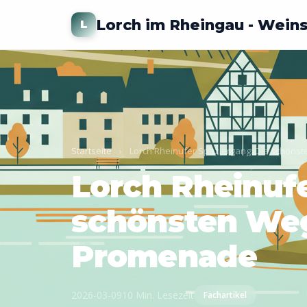
Lorch im Rheingau - Wein
L
Startseite
›
Lorch Rheinufer Spaziergang: Die schöns
Lorch Rheinufe
schönsten Weg
Promenade
2026-03-09
10 Min. Lesezeit
Fachartikel