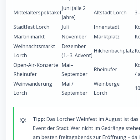
Juni (alle 2
Mittelalterspektakel
Altstadt Lorch
3–
Jahre)
Stadtfest Lorch
Juli
Innenstadt
Ko
Martinimarkt
November
Marktplatz
Ko
Weihnachtsmarkt
Dezember
Hilchenbachplatz
Ko
Lorch
(1.–3. Advent)
Open-Air-Konzerte
Mai–
Ko
Rheinufer
Rheinufer
September
/ 
Weinwanderung
Mai /
Weinberge
10
Lorch
September
Lorch
Tipp:
Das Lorcher Weinfest im August ist das
Event der Stadt. Wer nicht im Gedränge steh
am besten freitagabends zur Eröffnung – da 