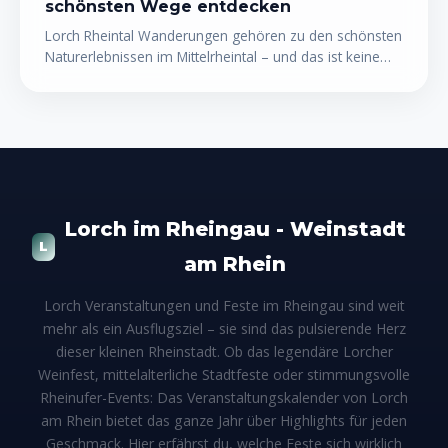
schönsten Wege entdecken
Lorch Rheintal Wanderungen gehören zu den schönsten
Naturerlebnissen im Mittelrheintal – und das ist keine
Übertreibung. Zwischen steilen Schieferhängen,
mittelalterlichen Burgruinen und dem glitzernden Rhein
warten Wege für jeden Anspruch: vom gemütlichen
Uferweg bis zum anspruchsvollen Höhenpfad. Wer
Lorch am Rhein einmal zu Fuß erkundet hat, versteht
sofort, warum dieses UNESCO-Welterbe-Tal so viele
Wanderer Jahr für Jahr magisch anzieht.
Lorch im Rheingau - Weinstadt
L
am Rhein
Lorch Veranstaltungen und Feste im Rheingau sind weit
mehr als ein Ausflugsziel – sie sind das pulsierende Herz
dieser kleinen Rheinstadt. Ob das legendäre Lorcher
Weinfest, mittelalterliche Stadtfeste oder stimmungsvolle
Rheinufer-Events: Das Veranstaltungskalender von Lorch
am Rhein bietet das ganze Jahr über Highlights für jeden
Geschmack. Hier erfährst du, welche Feste sich wirklich