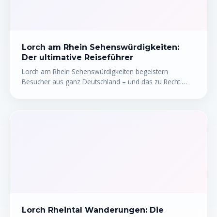
alles, was du für deinen Ausflug auf dem Rhein wissen
musst.
Lorch am Rhein Sehenswürdigkeiten:
Der ultimative Reiseführer
Lorch am Rhein Sehenswürdigkeiten begeistern
Besucher aus ganz Deutschland – und das zu Recht.
Das malerische Städtchen im Rheingau vereint
mittelalterliche Architektur, steile Weinberge und eine
Rheinkulisse, die ihresgleichen sucht. Ob du einen
Tagesausflug planst oder gleich ein ganzes
Wochenende bleibst: Lorch hat mehr zu bieten, als die
meisten Reisenden erwarten. Dieser Reiseführer zeigt
dir die besten Orte, verrät praktische Insidertipps und
hilft dir, deinen Besuch optimal zu planen.
Lorch Rheintal Wanderungen: Die