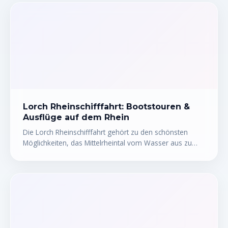
Lorch Rheinschifffahrt: Bootstouren &
Ausflüge auf dem Rhein
Die Lorch Rheinschifffahrt gehört zu den schönsten
Möglichkeiten, das Mittelrheintal vom Wasser aus zu
erleben. Ob gemütliche Rundfahrt, romantische
Abendtour oder abenteuerliche Kanutour – Bootstouren
ab Lorch bieten für jeden Geschmack das Richtige. Wer
einmal zwischen Weinbergen, mittelalterlichen Burgen
und malerischen Dörfern über den Rhein gleitet,
versteht sofort, warum dieses UNESCO-Welterbe so
viele Menschen in seinen Bann zieht. Hier erfährst du