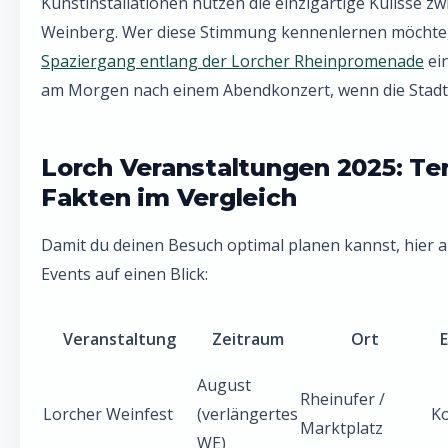
Kunstinstallationen nutzen die einzigartige Kulisse z
Weinberg. Wer diese Stimmung kennenlernen möchte, 
Spaziergang entlang der Lorcher Rheinpromenade
ei
am Morgen nach einem Abendkonzert, wenn die Stadt 
Lorch Veranstaltungen 2025: Te
Fakten im Vergleich
Damit du deinen Besuch optimal planen kannst, hier a
Events auf einen Blick:
Veranstaltung
Zeitraum
Ort
E
August
Rheinufer /
Lorcher Weinfest
(verlängertes
Ko
Marktplatz
WE)