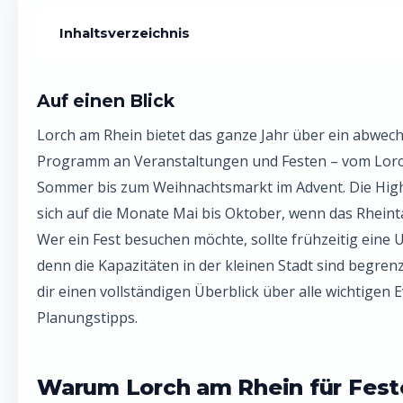
Inhaltsverzeichnis
Warum Lorch am Rhein für Feste und Events bekannt ist
Auf einen Blick
Die wichtigsten Lorch Events im Jahresüberblick
Lorch am Rhein bietet das ganze Jahr über ein abwec
Lorch Veranstaltungen 2025: Termine und Fakten im Vergl
Programm an Veranstaltungen und Festen – vom Lorc
Sommer bis zum Weihnachtsmarkt im Advent. Die High
Herbst und Winter: Martinimarkt und Weihnachtsmarkt in L
sich auf die Monate Mai bis Oktober, wenn das Rheintal
So planst du deinen Besuch bei einem Fest in Lorch
Wer ein Fest besuchen möchte, sollte frühzeitig eine
Geheimtipps: Diese Lorch Events kennt kaum jemand
denn die Kapazitäten in der kleinen Stadt sind begrenzt
dir einen vollständigen Überblick über alle wichtigen
Lorch Veranstaltungen für Familien mit Kindern
Planungstipps.
Häufige Fragen zu Lorch Veranstaltungen und Festen
Warum Lorch am Rhein für Fest